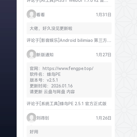
评论于
[AI工具]MSST WebUI 1.7.0 v2 音源分离工具 官方正式版
看看
1月31日
大佬，好久没见更新啦
评论于
[影音娱乐]Android bilimiao 第三方B站客户端 2.4.8.1 官方正式版
新版通知
1月27日
官网：https://www.fengpe.top/
软件名：蜂鸟PE
版本号：v2.5.1
更新时间：2026.01.16
请更新 云盘与网盘 内容
评论于
[系统工具]蜂鸟PE 2.5.1 官方正式版
刘得划
1月26日
好用