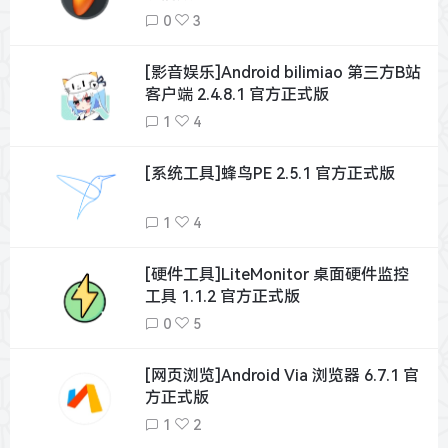
0
3
[影音娱乐]Android bilimiao 第三方B站
客户端 2.4.8.1 官方正式版
1
4
[系统工具]蜂鸟PE 2.5.1 官方正式版
1
4
[硬件工具]LiteMonitor 桌面硬件监控
工具 1.1.2 官方正式版
0
5
[网页浏览]Android Via 浏览器 6.7.1 官
方正式版
1
2