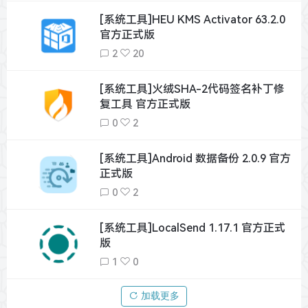
[系统工具]HEU KMS Activator 63.2.0
官方正式版
2
20
[系统工具]火绒SHA-2代码签名补丁修
复工具 官方正式版
0
2
[系统工具]Android 数据备份 2.0.9 官方
正式版
0
2
[系统工具]LocalSend 1.17.1 官方正式
版
1
0
加载更多